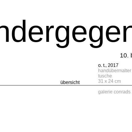
ondergege
10. 
o. t., 2017
handübermalter 
tusche
31 x 24 cm
übersicht
galerie conrads 