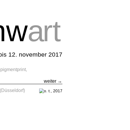
nw
a
rt
bis 12. november 2017
pigmentprint,
weiter →
(Düsseldorf)