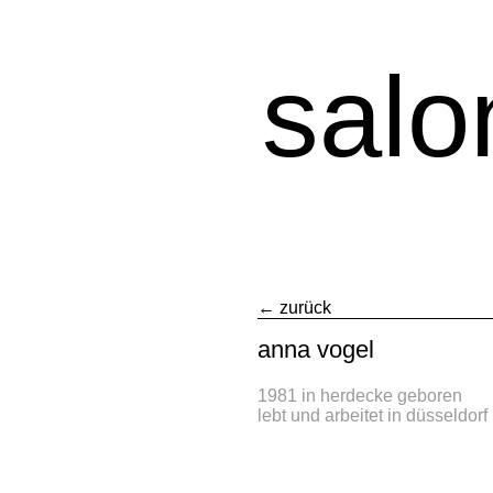
sal
← zurück
anna vogel
1981 in herdecke geboren
lebt und arbeitet in düsseldorf