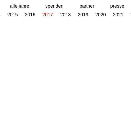
alle jahre
spenden
partner
presse
4
2015
2016
2017
2018
2019
2020
2021
Designed by Webizdat