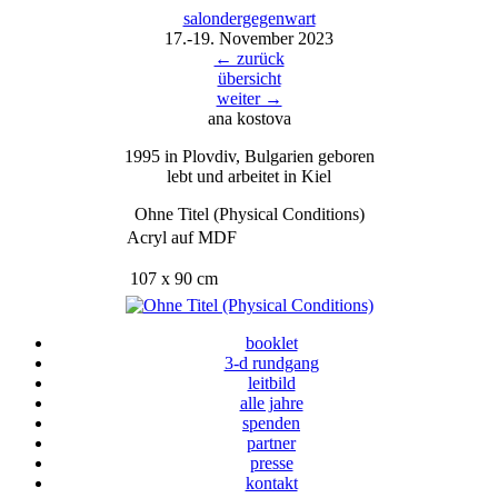
salondergegenw
a
rt
17.-19. November 2023
← zurück
übersicht
weiter →
ana kostova
1995 in Plovdiv, Bulgarien geboren
lebt und arbeitet in Kiel
Ohne Titel (Physical Conditions)
Acryl auf MDF
107 x 90 cm
booklet
3-d rundgang
leitbild
alle jahre
spenden
partner
presse
kontakt