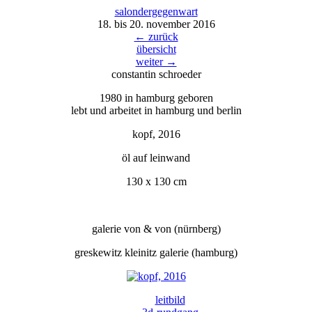
salondergegenw
a
rt
18. bis 20. november 2016
← zurück
übersicht
weiter →
constantin schroeder
1980 in hamburg geboren
lebt und arbeitet in hamburg und berlin
kopf, 2016
öl auf leinwand
130 x 130 cm
galerie von & von (nürnberg)
greskewitz kleinitz galerie (hamburg)
leitbild