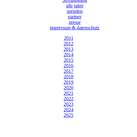
3d-rundgang
alle jahre
spenden
partner
presse
impressum & datenschutz
2011
2012
2013
2014
2015
2016
2017
2018
2019
2020
2021
2022
2023
2024
2025
Designed by Webizdat