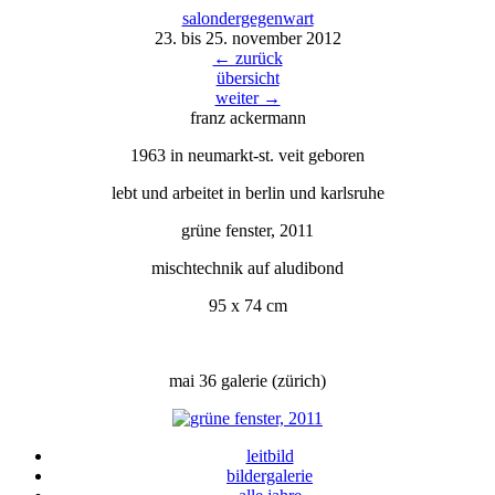
salondergegenw
a
rt
23. bis 25. november 2012
← zurück
übersicht
weiter →
franz ackermann
1963 in neumarkt-st. veit geboren
lebt und arbeitet in berlin und karlsruhe
grüne fenster, 2011
mischtechnik auf aludibond
95 x 74 cm
mai 36 galerie (zürich)
leitbild
bildergalerie