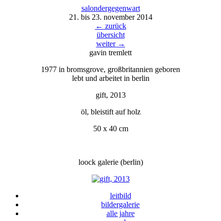
salondergegenw
a
rt
21. bis 23. november 2014
← zurück
übersicht
weiter →
gavin tremlett
1977 in bromsgrove, großbritannien geboren
lebt und arbeitet in berlin
gift, 2013
öl, bleistift auf holz
50 x 40 cm
loock galerie (berlin)
leitbild
bildergalerie
alle jahre