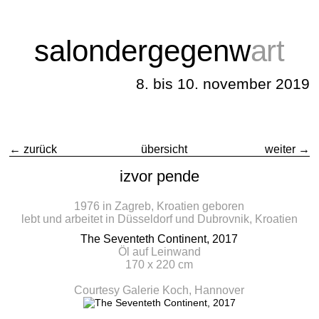
salondergegenw
a
rt
8. bis 10. november 2019
← zurück
übersicht
weiter →
izvor pende
1976 in Zagreb, Kroatien geboren
lebt und arbeitet in Düsseldorf und Dubrovnik, Kroatien
The Seventeth Continent, 2017
Öl auf Leinwand
170 x 220 cm
Courtesy Galerie Koch, Hannover