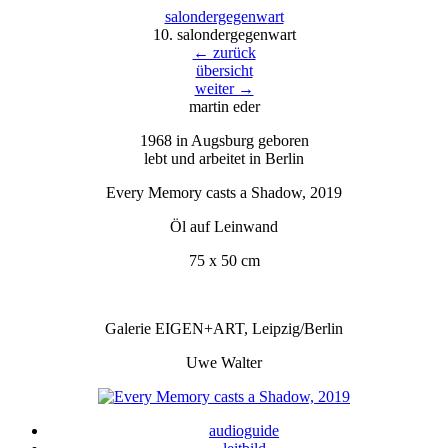
salondergegenw
a
rt
10. salondergegenwart
← zurück
übersicht
weiter →
martin eder
1968 in Augsburg geboren
lebt und arbeitet in Berlin
Every Memory casts a Shadow, 2019
Öl auf Leinwand
75 x 50 cm
Galerie EIGEN+ART, Leipzig/Berlin
Uwe Walter
audioguide