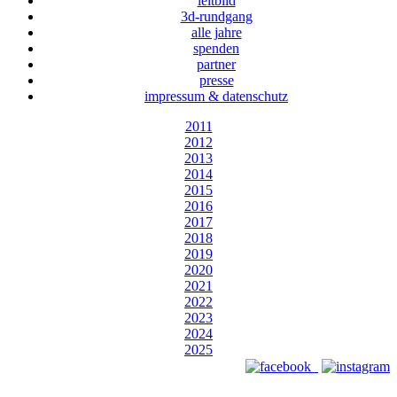
leitbild
3d-rundgang
alle jahre
spenden
partner
presse
impressum & datenschutz
2011
2012
2013
2014
2015
2016
2017
2018
2019
2020
2021
2022
2023
2024
2025
Designed by Webizdat