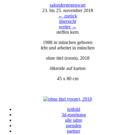
salondergegenw
a
rt
23. bis 25. november 2018
← zurück
übersicht
weiter →
steffen kern
1988 in münchen geboren
lebt und arbeitet in münchen
ohne titel (room), 2018
ölkreide auf karton
45 x 80 cm
leitbild
3d-rundgang
alle jahre
spenden
partner