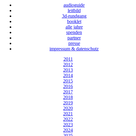
audioguide
leitbild
3d-rundgang
booklet
alle jahre
spenden
partner
presse
impressum & datenschutz
2011
2012
2013
2014
2015
2016
2017
2018
2019
2020
2021
2022
2023
2024
2025